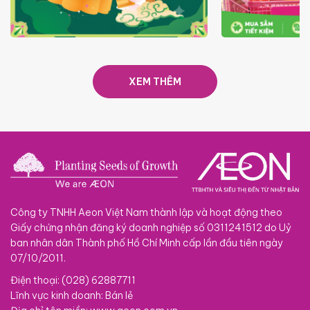
TRAO TẾT TRĂNG TRÒN GẮN
GIÁ LUÔN RẺ
KẾT 2026
XEM THÊM
Công ty TNHH Aeon Việt Nam thành lập và hoạt động theo
Giấy chứng nhận đăng ký doanh nghiệp số 0311241512 do Uỷ
ban nhân dân Thành phố Hồ Chí Minh cấp lần đầu tiên ngày
07/10/2011.
Điện thoại: (028) 62887711
Lĩnh vực kinh doanh: Bán lẻ