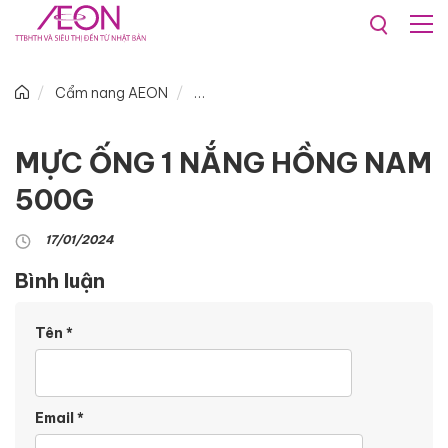
Cẩm nang AEON
MỰC ỐNG 1 NẮNG HỒNG NAM
500G
17/01/2024
Bình luận
Tên
*
Email
*