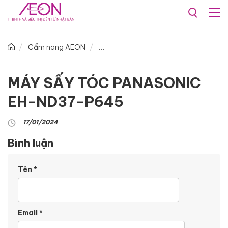
Cẩm nang AEON
MÁY SẤY TÓC PANASONIC
EH-ND37-P645
17/01/2024
Bình luận
Tên
*
Email
*