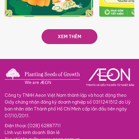
TRAO TẾT TRĂNG TRÒN GẮN
GIÁ LUÔN RẺ
KẾT 2026
XEM THÊM
Công ty TNHH Aeon Việt Nam thành lập và hoạt động theo
Giấy chứng nhận đăng ký doanh nghiệp số 0311241512 do Uỷ
ban nhân dân Thành phố Hồ Chí Minh cấp lần đầu tiên ngày
07/10/2011.
Điện thoại: (028) 62887711
Lĩnh vực kinh doanh: Bán lẻ