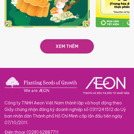
TRAO TẾT TRĂNG TRÒN GẮN
GIÁ LUÔN RẺ
KẾT 2026
XEM THÊM
Công ty TNHH Aeon Việt Nam thành lập và hoạt động theo
Giấy chứng nhận đăng ký doanh nghiệp số 0311241512 do Uỷ
ban nhân dân Thành phố Hồ Chí Minh cấp lần đầu tiên ngày
07/10/2011.
Điện thoại: (028) 62887711