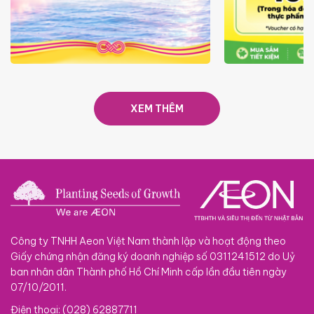
ĐÓN 3 TRIỆU THÀNH VIÊN -
GIÁ LUÔN RẺ
SIÊU SALE BÙNG NỔ
XEM THÊM
Công ty TNHH Aeon Việt Nam thành lập và hoạt động theo
Giấy chứng nhận đăng ký doanh nghiệp số 0311241512 do Uỷ
ban nhân dân Thành phố Hồ Chí Minh cấp lần đầu tiên ngày
07/10/2011.
Điện thoại: (028) 62887711