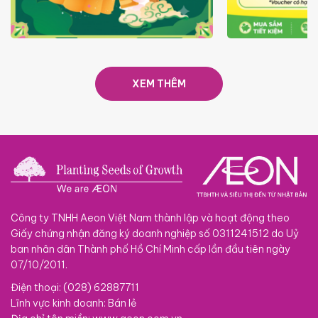
TRAO TẾT TRĂNG TRÒN GẮN
GIÁ LUÔN RẺ
KẾT 2026
XEM THÊM
Công ty TNHH Aeon Việt Nam thành lập và hoạt động theo
Giấy chứng nhận đăng ký doanh nghiệp số 0311241512 do Uỷ
ban nhân dân Thành phố Hồ Chí Minh cấp lần đầu tiên ngày
07/10/2011.
Điện thoại: (028) 62887711
Lĩnh vực kinh doanh: Bán lẻ