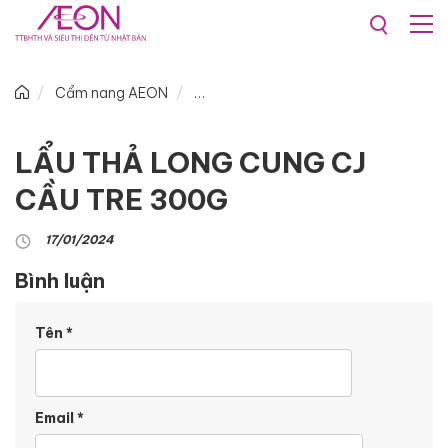
Cẩm nang AEON
LẨU THẢ LONG CUNG CJ
CẦU TRE 300G
17/01/2024
Bình luận
Tên
*
Email
*