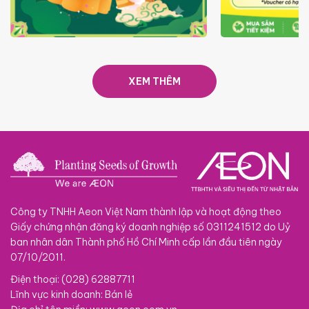
TRAO TẾT TRĂNG TRÒN GẮN
GIÁ LUÔN RẺ
KẾT 2026
XEM THÊM
Công ty TNHH Aeon Việt Nam thành lập và hoạt động theo
Giấy chứng nhận đăng ký doanh nghiệp số 0311241512 do Uỷ
ban nhân dân Thành phố Hồ Chí Minh cấp lần đầu tiên ngày
07/10/2011.
Điện thoại: (028) 62887711
Lĩnh vực kinh doanh: Bán lẻ