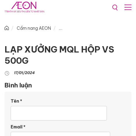
Cẩm nang AEON
LẠP XƯỞNG MQL HỘP VS
500G
17/01/2024
Bình luận
Tên
*
Email
*