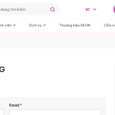
VI
nh viên
Dịch vụ
Thương hiệu AEON
Cẩm n
0G
Email
*