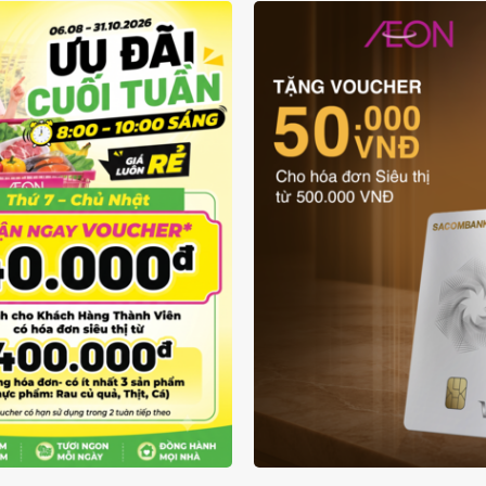
ƯU ĐÃI THẺ VẬT L
UÔN RẺ TỪ 6/8 - 31/10
SACOMBANK VIS