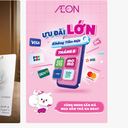
Ý
ƯU ĐÃI KHÔNG TIỀN MẶT
A
THÁNG 08.2026