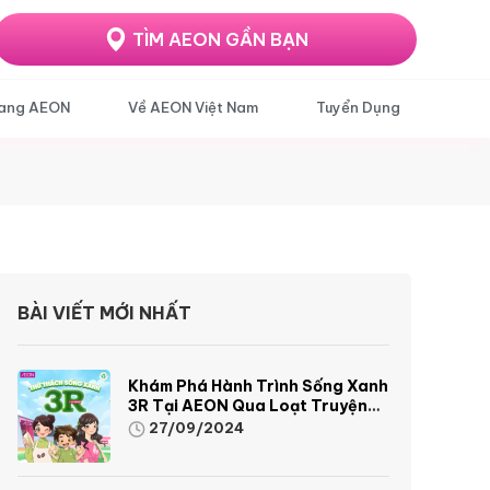
TÌM AEON GẦN BẠN
ang AEON
Về AEON Việt Nam
Tuyển Dụng
BÀI VIẾT MỚI NHẤT
Khám Phá Hành Trình Sống Xanh
3R Tại AEON Qua Loạt Truyện
Tranh Sinh Động Và Thú Vị
27/09/2024