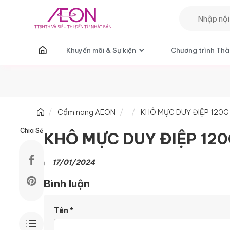
T
Khuyến mãi & Sự kiện
Chương trình Thà
Cẩm nang AEON
KHÔ MỰC DUY ĐIỆP 120G
Chia Sẻ
KHÔ MỰC DUY ĐIỆP 12
17/01/2024
Bình luận
Tên
*