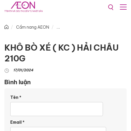
Cẩm nang AEON
KHÔ BÒ XÉ ( KC ) HẢI CHÂU
210G
17/01/2024
Bình luận
Tên
*
Email
*