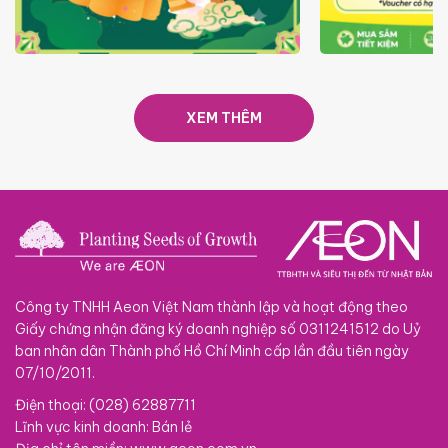
TRAO TẾT TRĂNG TRÒN GẮN
GIÁ LUÔN RẺ
KẾT 2026
XEM THÊM
Công ty TNHH Aeon Việt Nam thành lập và hoạt động theo
Giấy chứng nhận đăng ký doanh nghiệp số 0311241512 do Uỷ
ban nhân dân Thành phố Hồ Chí Minh cấp lần đầu tiên ngày
07/10/2011.
Điện thoại: (028) 62887711
Lĩnh vực kinh doanh: Bán lẻ