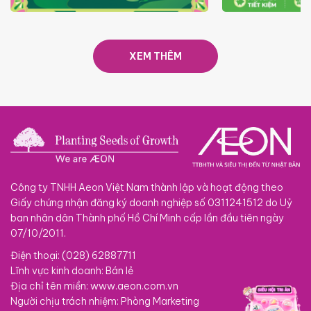
TRAO TẾT TRĂNG TRÒN GẮN
GIÁ LUÔN RẺ
KẾT 2026
XEM THÊM
Công ty TNHH Aeon Việt Nam thành lập và hoạt động theo
Giấy chứng nhận đăng ký doanh nghiệp số 0311241512 do Uỷ
ban nhân dân Thành phố Hồ Chí Minh cấp lần đầu tiên ngày
07/10/2011.
Điện thoại: (028) 62887711
Lĩnh vực kinh doanh: Bán lẻ
Địa chỉ tên miền: www.aeon.com.vn
Người chịu trách nhiệm: Phòng Marketing