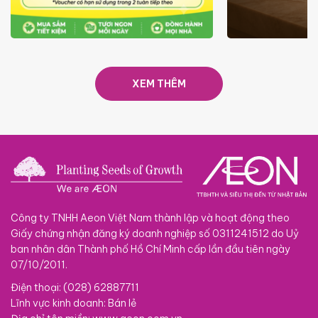
ƯU ĐÃI
GIÁ LUÔN RẺ TỪ 6/8 - 31/10
SACOM
XEM THÊM
Công ty TNHH Aeon Việt Nam thành lập và hoạt động theo
Giấy chứng nhận đăng ký doanh nghiệp số 0311241512 do Uỷ
ban nhân dân Thành phố Hồ Chí Minh cấp lần đầu tiên ngày
07/10/2011.
Điện thoại: (028) 62887711
Lĩnh vực kinh doanh: Bán lẻ