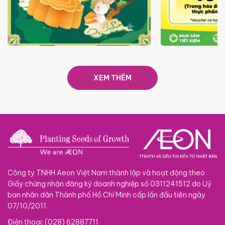
TRAO TẾT TRĂNG TRÒN GẮN
GIÁ LUÔN RẺ
KẾT 2026
XEM THÊM
Công ty TNHH Aeon Việt Nam thành lập và hoạt động theo
Giấy chứng nhận đăng ký doanh nghiệp số 0311241512 do Uỷ
ban nhân dân Thành phố Hồ Chí Minh cấp lần đầu tiên ngày
07/10/2011.
Điện thoại: (028) 62887711