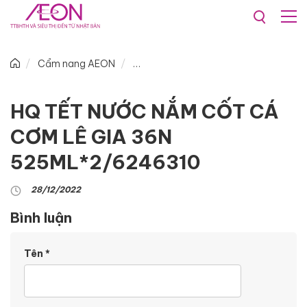
Cẩm nang AEON
HQ TẾT NƯỚC NẮM CỐT CÁ
CƠM LÊ GIA 36N
525ML*2/6246310
28/12/2022
Bình luận
Tên
*