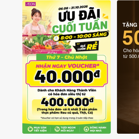
GIÁ LUÔN RẺ TỪ 6/8 - 31/10