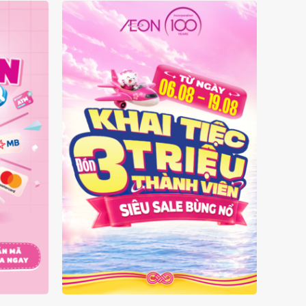
 MẶT
ĐÓN 3 TRIỆU THÀNH VIÊN -
SIÊU SALE BÙNG NỔ