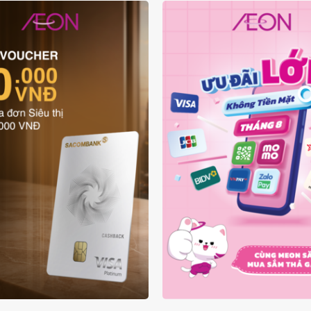
ƯU ĐÃI THẺ VẬT LÝ
ƯU ĐÃI KHÔNG TIỀN
SACOMBANK VISA
THÁNG 08.2026