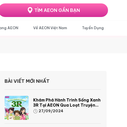
TÌM AEON GẦN BẠN
ang AEON
Về AEON Việt Nam
Tuyển Dụng
BÀI VIẾT MỚI NHẤT
Khám Phá Hành Trình Sống Xanh
3R Tại AEON Qua Loạt Truyện
Tranh Sinh Động Và Thú Vị
27/09/2024