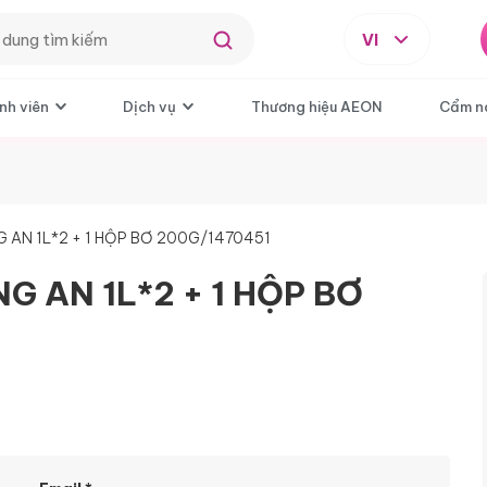
VI
nh viên
Dịch vụ
Thương hiệu AEON
Cẩm n
AN 1L*2 + 1 HỘP BƠ 200G/1470451
 AN 1L*2 + 1 HỘP BƠ