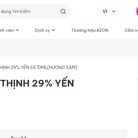
VI
nh viên
Dịch vụ
Thương hiệu AEON
Cẩm n
HỊNH 29% YẾN 6X70ML(HƯƠNG SÂM)
THỊNH 29% YẾN