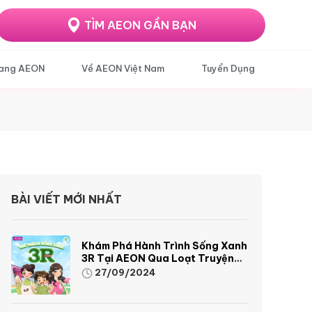
TÌM AEON GẦN BẠN
ang AEON
Về AEON Việt Nam
Tuyển Dụng
BÀI VIẾT MỚI NHẤT
Khám Phá Hành Trình Sống Xanh
3R Tại AEON Qua Loạt Truyện
Tranh Sinh Động Và Thú Vị
27/09/2024