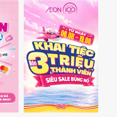
 MẶT
ĐÓN 3 TRIỆU THÀNH VIÊN -
SIÊU SALE BÙNG NỔ