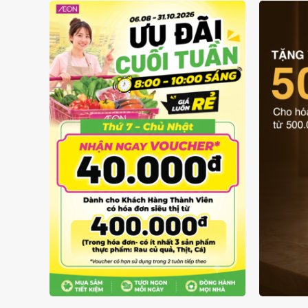
GIÁ LUÔN RẺ TỪ 6/8 - 31/10