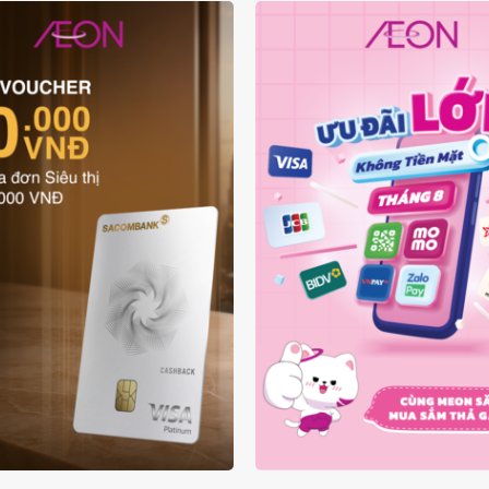
ƯU ĐÃI THẺ VẬT LÝ
ƯU ĐÃI KHÔNG TIỀN
SACOMBANK VISA
THÁNG 08.2026