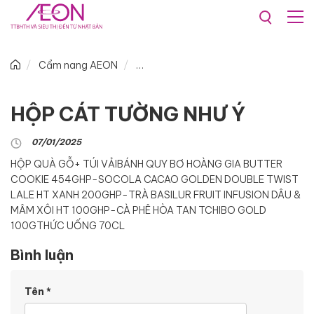
Cẩm nang AEON
HỘP CÁT TƯỜNG NHƯ Ý
07/01/2025
HỘP QUÀ GỖ+ TÚI VẢI
BÁNH QUY BƠ HOÀNG GIA BUTTER
COOKIE 454G
HP-SOCOLA CACAO GOLDEN DOUBLE TWIST
LALE HT XANH 200G
HP-TRÀ BASILUR FRUIT INFUSION DÂU &
MÂM XÔI HT 100G
HP-CÀ PHÊ HÒA TAN TCHIBO GOLD
100G
THỨC UỐNG 70CL
Bình luận
Tên
*