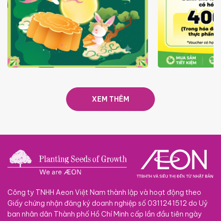
TRAO TẾT TRĂNG TRÒN GẮN
GIÁ LUÔN RẺ
KẾT 2026
XEM THÊM
Công ty TNHH Aeon Việt Nam thành lập và hoạt động theo
Giấy chứng nhận đăng ký doanh nghiệp số 0311241512 do Uỷ
ban nhân dân Thành phố Hồ Chí Minh cấp lần đầu tiên ngày