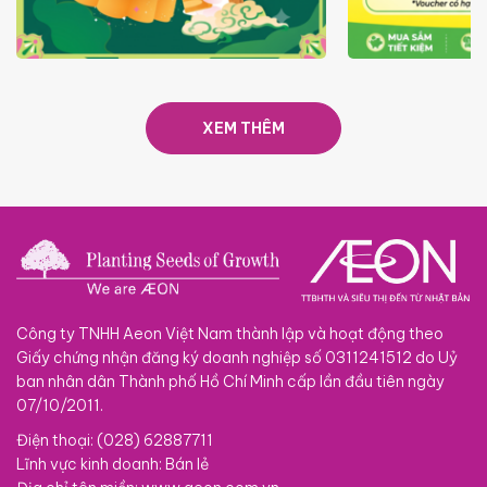
TRAO TẾT TRĂNG TRÒN GẮN
GIÁ LUÔN RẺ
KẾT 2026
XEM THÊM
Công ty TNHH Aeon Việt Nam thành lập và hoạt động theo
Giấy chứng nhận đăng ký doanh nghiệp số 0311241512 do Uỷ
ban nhân dân Thành phố Hồ Chí Minh cấp lần đầu tiên ngày
07/10/2011.
Điện thoại: (028) 62887711
Lĩnh vực kinh doanh: Bán lẻ