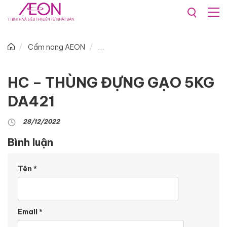
Cẩm nang AEON
HC – THÙNG ĐỰNG GẠO 5KG
DA421
28/12/2022
Bình luận
Tên
*
Email
*