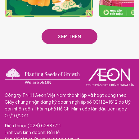
TRAO TẾT TRĂNG TRÒN GẮN
GIÁ LUÔN RẺ
KẾT 2026
XEM THÊM
Công ty TNHH Aeon Việt Nam thành lập và hoạt động theo
Giấy chứng nhận đăng ký doanh nghiệp số 0311241512 do Uỷ
ban nhân dân Thành phố Hồ Chí Minh cấp lần đầu tiên ngày
07/10/2011.
Điện thoại: (028) 62887711
Lĩnh vực kinh doanh: Bán lẻ