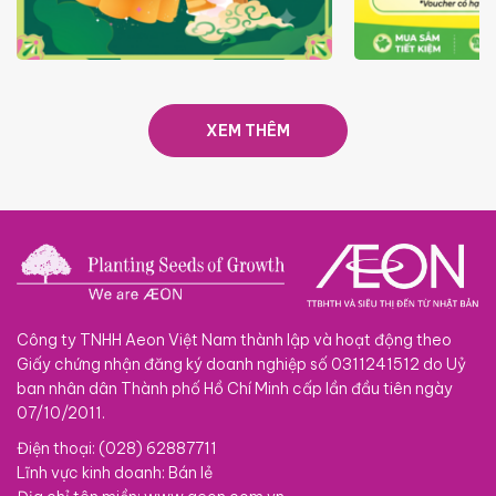
TRAO TẾT TRĂNG TRÒN GẮN
GIÁ LUÔN RẺ
KẾT 2026
XEM THÊM
Công ty TNHH Aeon Việt Nam thành lập và hoạt động theo
Giấy chứng nhận đăng ký doanh nghiệp số 0311241512 do Uỷ
ban nhân dân Thành phố Hồ Chí Minh cấp lần đầu tiên ngày
07/10/2011.
Điện thoại: (028) 62887711
Lĩnh vực kinh doanh: Bán lẻ