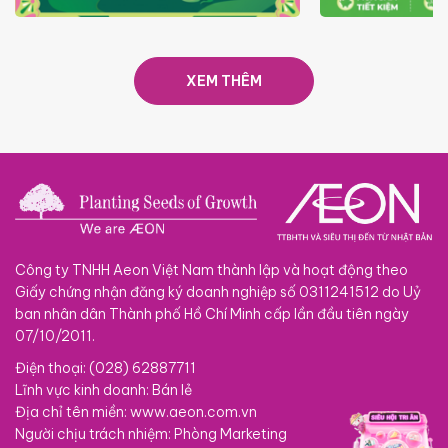
TRAO TẾT TRĂNG TRÒN GẮN
GIÁ LUÔN RẺ
KẾT 2026
XEM THÊM
Công ty TNHH Aeon Việt Nam thành lập và hoạt động theo
Giấy chứng nhận đăng ký doanh nghiệp số 0311241512 do Uỷ
ban nhân dân Thành phố Hồ Chí Minh cấp lần đầu tiên ngày
07/10/2011.
Điện thoại: (028) 62887711
Lĩnh vực kinh doanh: Bán lẻ
Địa chỉ tên miền: www.aeon.com.vn
Người chịu trách nhiệm: Phòng Marketing