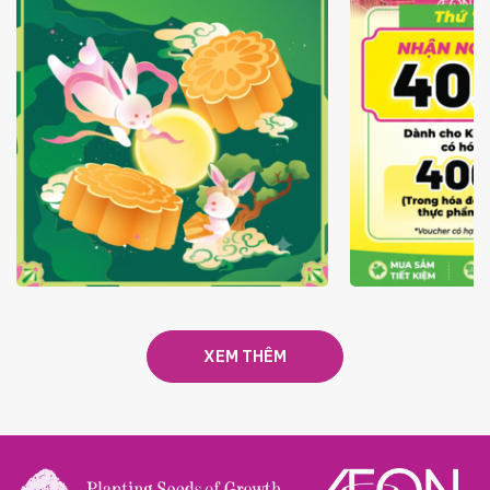
TRAO TẾT TRĂNG TRÒN GẮN
GIÁ LUÔN RẺ
KẾT 2026
XEM THÊM