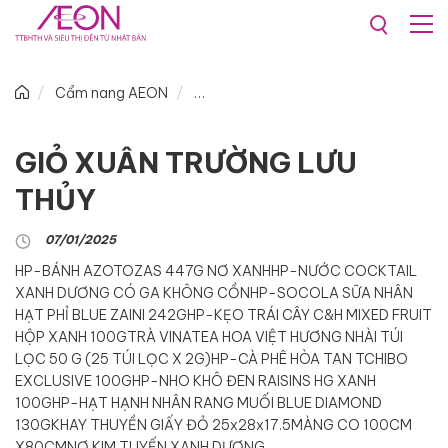
Cẩm nang AEON
GIỎ XUÂN TRƯỜNG LƯU
THỦY
07/01/2025
HP-BÁNH AZOTOZAS 447G NƠ XANH
HP-NƯỚC COCKTAIL
XANH DƯƠNG CÓ GA KHÔNG CỒN
HP-SOCOLA SỮA NHÂN
HẠT PHỈ BLUE ZAINI 242G
HP-KẸO TRÁI CÂY C&H MIXED FRUIT
HỘP XANH 100G
TRÀ VINATEA HOA VIỆT HƯƠNG NHÀI TÚI
LỌC 50 G (25 TÚI LỌC X 2G)
HP-CÀ PHÊ HÒA TAN TCHIBO
EXCLUSIVE 100G
HP-NHO KHÔ ĐEN RAISINS HG XANH
100G
HP-HẠT HẠNH NHÂN RANG MUỐI BLUE DIAMOND
130G
KHAY THUYỀN GIẤY ĐỎ 25x28x17.5
MÀNG CO 100CM
X80CM
NƠ KIM TUYẾN XANH DƯƠNG