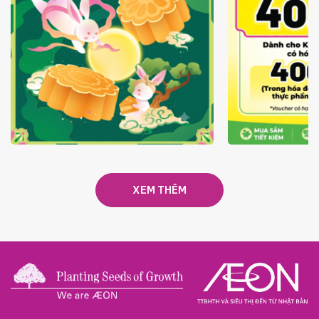
TRAO TẾT TRĂNG TRÒN GẮN
GIÁ LUÔN RẺ
KẾT 2026
XEM THÊM