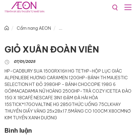
Cẩm nang AEON
GIỎ XUÂN ĐOÀN VIÊN
07/01/2025
HP-CADBURY SUA 150GRX16H HG TET
HP-HỘP LỤC GIÁC
ALPENLIEBE HƯƠNG CARAMEN 120G
HP-BÁNH TH MAJESTIC
SELECTION HT ĐỎ 398G
HP – BÁNH CHOCOPIE 198G 6
GÓI
MACADAMIA NỮ HOÀNG 250G
HP-TRÀ COZY ICETEA ĐÀO
15G X 18
CAFÉ NESCAFE 3IN1 ĐẬM ĐÀ HÀI HÒA
15STICK*17G
OVALTINE HG 285G
THỨC UỐNG 75CL
KHAY
THUYỀN GIẤY VÀNG 25x28x17.5
MÀNG CO 100CM X80CM
NƠ
KIM TUYẾN XANH DƯƠNG
Bình luận