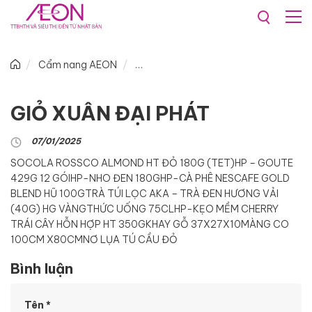
Cẩm nang AEON
GIỎ XUÂN ĐẠI PHÁT
07/01/2025
SOCOLA ROSSCO ALMOND HT ĐỎ 180G (TET)
HP – GOUTE
429G 12 GÓI
HP-NHO ĐEN 180G
HP-CÀ PHÊ NESCAFE GOLD
BLEND HŨ 100G
TRÀ TÚI LỌC AKA – TRÀ ĐEN HƯƠNG VẢI
(40G) HG VÀNG
THỨC UỐNG 75CL
HP-KẸO MỀM CHERRY
TRÁI CÂY HỖN HỢP HT 350G
KHAY GỖ 37X27X10
MÀNG CO
100CM X80CM
NƠ LỤA TÚ CẦU ĐỎ
Bình luận
Tên
*