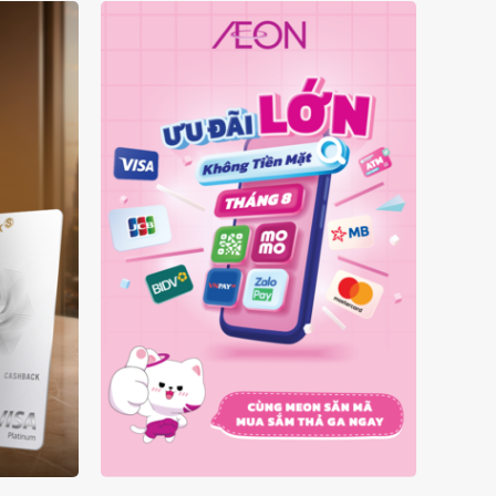
Ý
ƯU ĐÃI KHÔNG TIỀN MẶT
A
THÁNG 08.2026