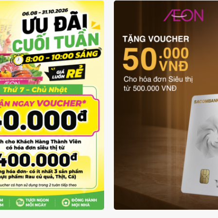
ƯU ĐÃI THẺ VẬT L
UÔN RẺ TỪ 6/8 - 31/10
SACOMBANK VIS