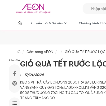
T
Khuyến mãi & Sự kiện
Chương trình Thà
Cẩm nang AEON
GIỎ QUÀ TẾT RƯỚC LỘC
Chia Sẻ
GIỎ QUÀ TẾT RƯỚC LỘ
17/01/2024
KẸO 5 VỊ TRÁI CÂY BONBONS 200G
TRÀ BASILUR ISL
VÀNG
BÁNH QUY GASTONE LAGO FROLLINI VÀNG 32
500G
THỨC UỐNG 70CL
NƠ TÚ CẦU TO, QUẢ SUNG 
TRANG TRÍ,
MÀNG CO