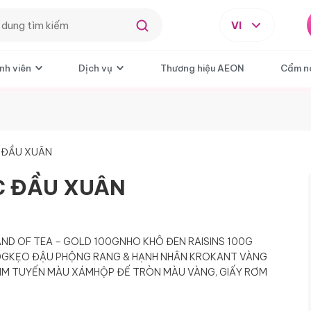
VI
nh viên
Dịch vụ
Thương hiệu AEON
Cẩm n
 ĐẦU XUÂN
C ĐẦU XUÂN
AND OF TEA – GOLD 100G
NHO KHÔ ĐEN RAISINS 100G
0G
KẸO ĐẬU PHỘNG RANG & HẠNH NHÂN KROKANT VÀNG
KIM TUYẾN MÀU XÁM
HỘP ĐẾ TRÒN MÀU VÀNG, GIẤY RƠM