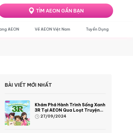
TÌM AEON GẦN BẠN
ang AEON
Về AEON Việt Nam
Tuyển Dụng
BÀI VIẾT MỚI NHẤT
Khám Phá Hành Trình Sống Xanh
3R Tại AEON Qua Loạt Truyện
Tranh Sinh Động Và Thú Vị
27/09/2024