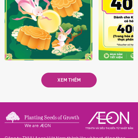
TRAO TẾT TRĂNG TRÒN GẮN
GIÁ LUÔN RẺ
KẾT 2026
XEM THÊM