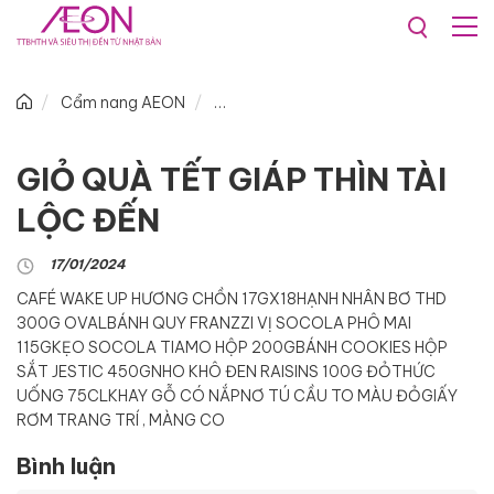
Cẩm nang AEON
GIỎ QUÀ TẾT GIÁP THÌN TÀI
LỘC ĐẾN
17/01/2024
CAFÉ WAKE UP HƯƠNG CHỒN 17GX18
HẠNH NHÂN BƠ THD
300G OVAL
BÁNH QUY FRANZZI VỊ SOCOLA PHÔ MAI
115G
KẸO SOCOLA TIAMO HỘP 200G
BÁNH COOKIES HỘP
SẮT JESTIC 450G
NHO KHÔ ĐEN RAISINS 100G ĐỎ
THỨC
UỐNG 75CL
KHAY GỖ CÓ NẮP
NƠ TÚ CẦU TO MÀU ĐỎ
GIẤY
RƠM TRANG TRÍ , MÀNG CO
Bình luận