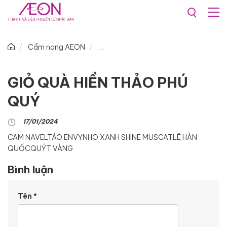
Cẩm nang AEON
GIỎ QUÀ HIỀN THẢO PHÚ
QUÝ
17/01/2024
CAM NAVEL
TÁO ENVY
NHO XANH SHINE MUSCAT
LÊ HÀN
QUỐC
QUÝT VÀNG
Bình luận
Tên
*