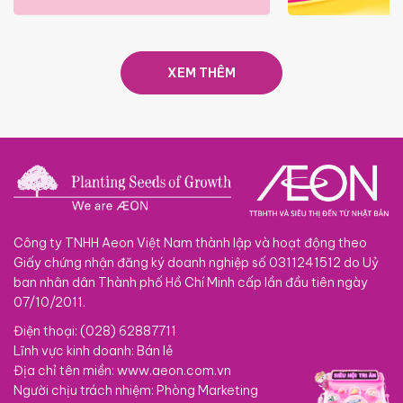
ƯU ĐÃI KHÔNG TIỀN MẶT
ĐÓN 3 TRIỆ
THÁNG 08.2026
SIÊU SA
XEM THÊM
Công ty TNHH Aeon Việt Nam thành lập và hoạt động theo
Giấy chứng nhận đăng ký doanh nghiệp số 0311241512 do Uỷ
ban nhân dân Thành phố Hồ Chí Minh cấp lần đầu tiên ngày
07/10/2011.
Điện thoại: (028) 62887711
Lĩnh vực kinh doanh: Bán lẻ
Địa chỉ tên miền: www.aeon.com.vn
Người chịu trách nhiệm: Phòng Marketing