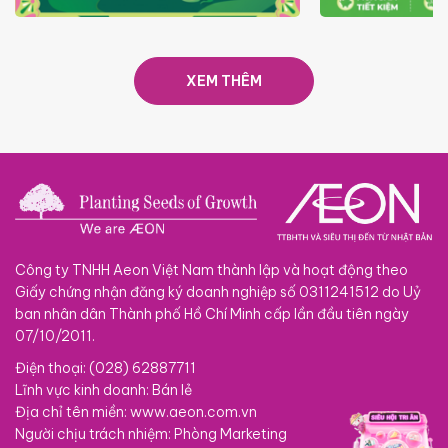
TRAO TẾT TRĂNG TRÒN GẮN
GIÁ LUÔN RẺ
KẾT 2026
XEM THÊM
Công ty TNHH Aeon Việt Nam thành lập và hoạt động theo
Giấy chứng nhận đăng ký doanh nghiệp số 0311241512 do Uỷ
ban nhân dân Thành phố Hồ Chí Minh cấp lần đầu tiên ngày
07/10/2011.
Điện thoại: (028) 62887711
Lĩnh vực kinh doanh: Bán lẻ
Địa chỉ tên miền: www.aeon.com.vn
Người chịu trách nhiệm: Phòng Marketing