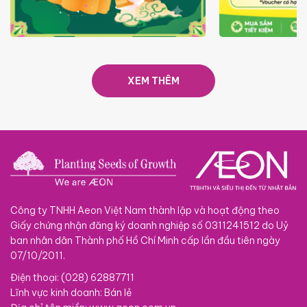
TRAO TẾT TRĂNG TRÒN GẮN
GIÁ LUÔN RẺ
KẾT 2026
XEM THÊM
Công ty TNHH Aeon Việt Nam thành lập và hoạt động theo
Giấy chứng nhận đăng ký doanh nghiệp số 0311241512 do Uỷ
ban nhân dân Thành phố Hồ Chí Minh cấp lần đầu tiên ngày
07/10/2011.
Điện thoại: (028) 62887711
Lĩnh vực kinh doanh: Bán lẻ