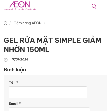
Cẩm nang AEON
GEL RỬA MẶT SIMPLE GIẢM
NHỜN 150ML
17/01/2024
Bình luận
Tên
*
Email
*