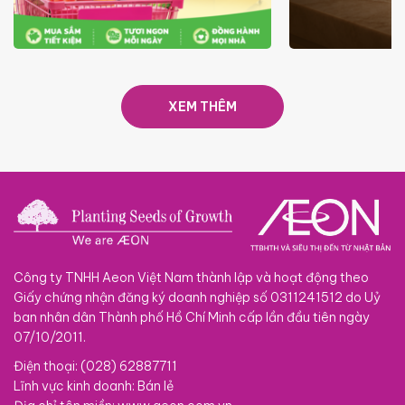
ƯU ĐÃI
GIÁ LUÔN RẺ TỪ 6/8 - 31/10
SACOM
XEM THÊM
Công ty TNHH Aeon Việt Nam thành lập và hoạt động theo
Giấy chứng nhận đăng ký doanh nghiệp số 0311241512 do Uỷ
ban nhân dân Thành phố Hồ Chí Minh cấp lần đầu tiên ngày
07/10/2011.
Điện thoại: (028) 62887711
Lĩnh vực kinh doanh: Bán lẻ