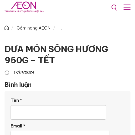
Cẩm nang AEON
DƯA MÓN SÔNG HƯƠNG
950G – TẾT
17/01/2024
Bình luận
Tên
*
Email
*