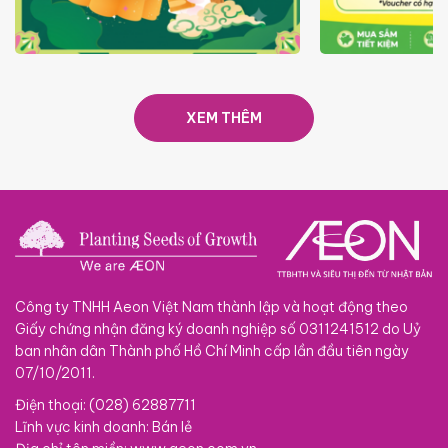
TRAO TẾT TRĂNG TRÒN GẮN
GIÁ LUÔN RẺ
KẾT 2026
XEM THÊM
Công ty TNHH Aeon Việt Nam thành lập và hoạt động theo
Giấy chứng nhận đăng ký doanh nghiệp số 0311241512 do Uỷ
ban nhân dân Thành phố Hồ Chí Minh cấp lần đầu tiên ngày
07/10/2011.
Điện thoại: (028) 62887711
Lĩnh vực kinh doanh: Bán lẻ