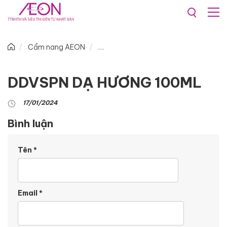
Cẩm nang AEON
DDVSPN DẠ HƯƠNG 100ML
17/01/2024
Bình luận
Tên
*
Email
*