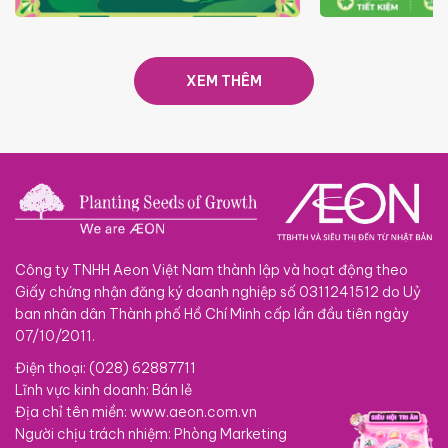
TRAO TẾT TRĂNG TRÒN GẮN
GIÁ LUÔN RẺ
KẾT 2026
XEM THÊM
Công ty TNHH Aeon Việt Nam thành lập và hoạt động theo
Giấy chứng nhận đăng ký doanh nghiệp số 0311241512 do Uỷ
ban nhân dân Thành phố Hồ Chí Minh cấp lần đầu tiên ngày
07/10/2011.
Điện thoại: (028) 62887711
Lĩnh vực kinh doanh: Bán lẻ
Địa chỉ tên miền: www.aeon.com.vn
Người chịu trách nhiệm: Phòng Marketing