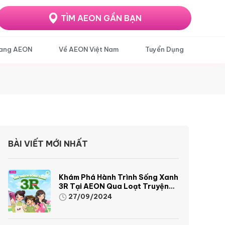
TÌM AEON GẦN BẠN
ang AEON
Về AEON Việt Nam
Tuyển Dụng
BÀI VIẾT MỚI NHẤT
Khám Phá Hành Trình Sống Xanh
3R Tại AEON Qua Loạt Truyện
Tranh Sinh Động Và Thú Vị
27/09/2024