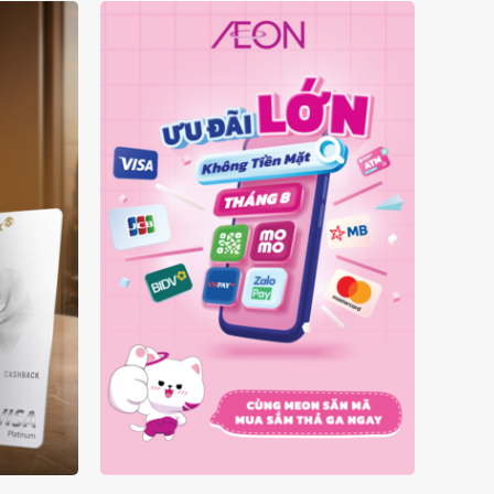
Ý
ƯU ĐÃI KHÔNG TIỀN MẶT
A
THÁNG 08.2026