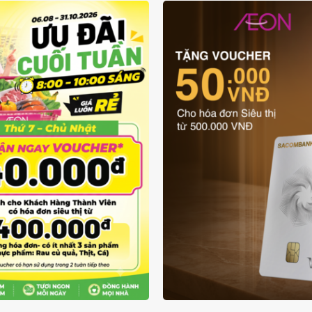
ƯU ĐÃI THẺ VẬT L
UÔN RẺ TỪ 6/8 - 31/10
SACOMBANK VIS