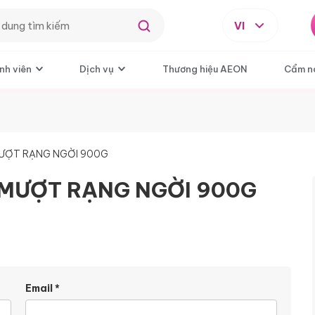
VI
nh viên
Dịch vụ
Thương hiệu AEON
Cẩm n
MƯỢT RẠNG NGỜI 900G
 MƯỢT RẠNG NGỜI 900G
Email
*