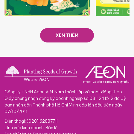
TRAO TẾT TRĂNG TRÒN GẮN
GIÁ LUÔN RẺ
KẾT 2026
XEM THÊM
Công ty TNHH Aeon Việt Nam thành lập và hoạt động theo
Giấy chứng nhận đăng ký doanh nghiệp số 0311241512 do Uỷ
ban nhân dân Thành phố Hồ Chí Minh cấp lần đầu tiên ngày
07/10/2011.
Điện thoại: (028) 62887711
Lĩnh vực kinh doanh: Bán lẻ