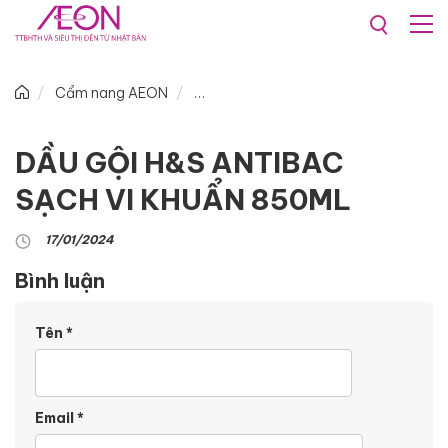
Cẩm nang AEON
DẦU GỘI H&S ANTIBAC
SẠCH VI KHUẨN 850ML
17/01/2024
Bình luận
Tên
*
Email
*