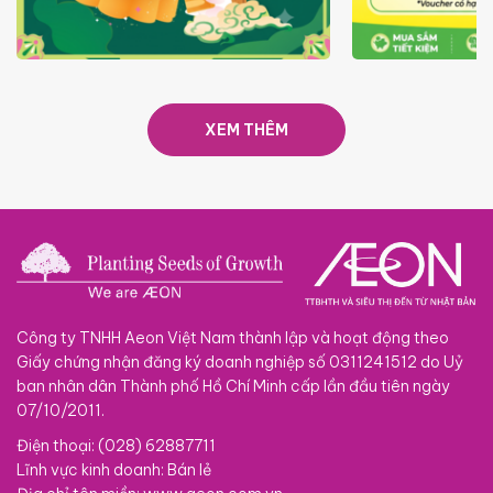
TRAO TẾT TRĂNG TRÒN GẮN
GIÁ LUÔN RẺ
KẾT 2026
XEM THÊM
Công ty TNHH Aeon Việt Nam thành lập và hoạt động theo
Giấy chứng nhận đăng ký doanh nghiệp số 0311241512 do Uỷ
ban nhân dân Thành phố Hồ Chí Minh cấp lần đầu tiên ngày
07/10/2011.
Điện thoại: (028) 62887711
Lĩnh vực kinh doanh: Bán lẻ