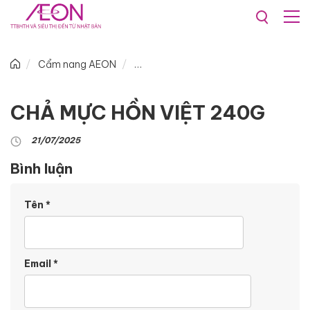
Cẩm nang AEON
CHẢ MỰC HỒN VIỆT 240G
21/07/2025
Bình luận
Tên
*
Email
*