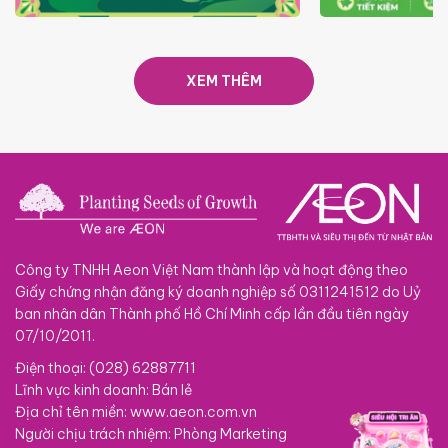
TRAO TẾT TRĂNG TRÒN GẮN
GIÁ LUÔN RẺ
KẾT 2026
XEM THÊM
Công ty TNHH Aeon Việt Nam thành lập và hoạt động theo
Giấy chứng nhận đăng ký doanh nghiệp số 0311241512 do Uỷ
ban nhân dân Thành phố Hồ Chí Minh cấp lần đầu tiên ngày
07/10/2011.
Điện thoại: (028) 62887711
Lĩnh vực kinh doanh: Bán lẻ
Địa chỉ tên miền: www.aeon.com.vn
Người chịu trách nhiệm: Phòng Marketing