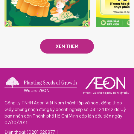
TRAO TẾT TRĂNG TRÒN GẮN
GIÁ LUÔN RẺ
KẾT 2026
XEM THÊM
Công ty TNHH Aeon Việt Nam thành lập và hoạt động theo
Giấy chứng nhận đăng ký doanh nghiệp số 0311241512 do Uỷ
ban nhân dân Thành phố Hồ Chí Minh cấp lần đầu tiên ngày
07/10/2011.
Điện thoại: (028) 62887711