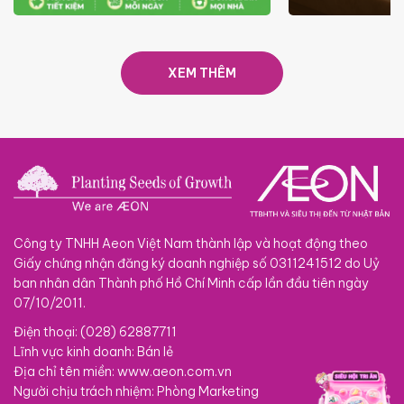
ƯU ĐÃI
GIÁ LUÔN RẺ TỪ 6/8 - 31/10
SACOM
XEM THÊM
Công ty TNHH Aeon Việt Nam thành lập và hoạt động theo
Giấy chứng nhận đăng ký doanh nghiệp số 0311241512 do Uỷ
ban nhân dân Thành phố Hồ Chí Minh cấp lần đầu tiên ngày
07/10/2011.
Điện thoại: (028) 62887711
Lĩnh vực kinh doanh: Bán lẻ
Địa chỉ tên miền: www.aeon.com.vn
Người chịu trách nhiệm: Phòng Marketing