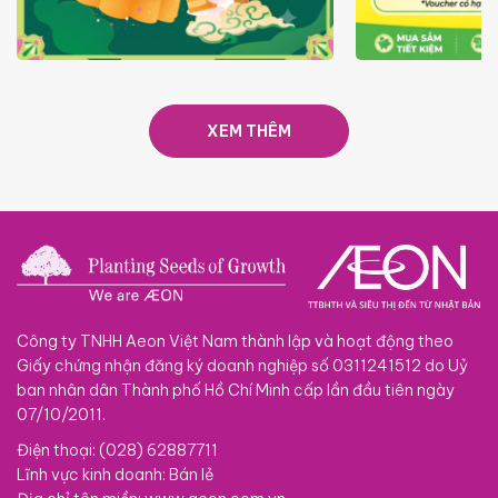
TRAO TẾT TRĂNG TRÒN GẮN
GIÁ LUÔN RẺ
KẾT 2026
XEM THÊM
Công ty TNHH Aeon Việt Nam thành lập và hoạt động theo
Giấy chứng nhận đăng ký doanh nghiệp số 0311241512 do Uỷ
ban nhân dân Thành phố Hồ Chí Minh cấp lần đầu tiên ngày
07/10/2011.
Điện thoại: (028) 62887711
Lĩnh vực kinh doanh: Bán lẻ