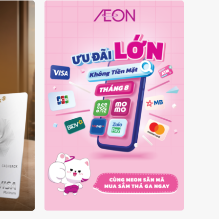
Ý
ƯU ĐÃI KHÔNG TIỀN MẶT
A
THÁNG 08.2026