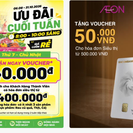
ƯU ĐÃI THẺ VẬT L
UÔN RẺ TỪ 6/8 - 31/10
SACOMBANK VIS