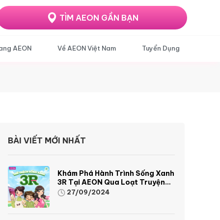
TÌM AEON GẦN BẠN
ang AEON
Về AEON Việt Nam
Tuyển Dụng
BÀI VIẾT MỚI NHẤT
Khám Phá Hành Trình Sống Xanh
3R Tại AEON Qua Loạt Truyện
Tranh Sinh Động Và Thú Vị
27/09/2024