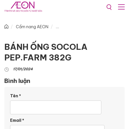
Cẩm nang AEON
BÁNH ỐNG SOCOLA
PEP.FARM 382G
17/01/2024
Bình luận
Tên
*
Email
*