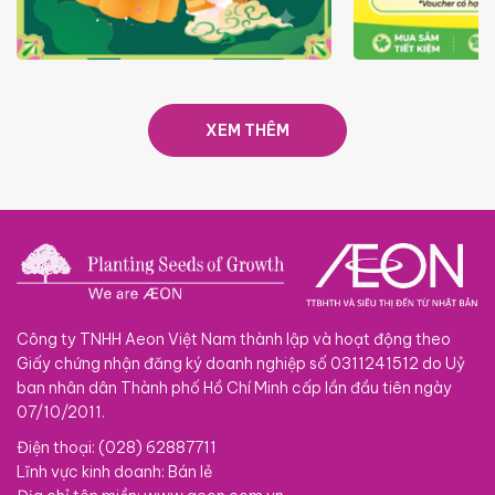
TRAO TẾT TRĂNG TRÒN GẮN
GIÁ LUÔN RẺ
KẾT 2026
XEM THÊM
Công ty TNHH Aeon Việt Nam thành lập và hoạt động theo
Giấy chứng nhận đăng ký doanh nghiệp số 0311241512 do Uỷ
ban nhân dân Thành phố Hồ Chí Minh cấp lần đầu tiên ngày
07/10/2011.
Điện thoại: (028) 62887711
Lĩnh vực kinh doanh: Bán lẻ