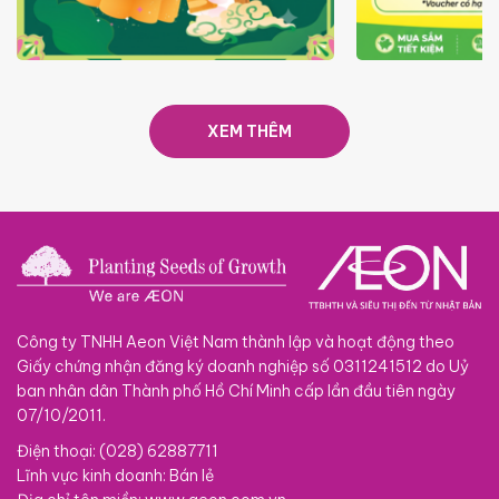
TRAO TẾT TRĂNG TRÒN GẮN
GIÁ LUÔN RẺ
KẾT 2026
XEM THÊM
Công ty TNHH Aeon Việt Nam thành lập và hoạt động theo
Giấy chứng nhận đăng ký doanh nghiệp số 0311241512 do Uỷ
ban nhân dân Thành phố Hồ Chí Minh cấp lần đầu tiên ngày
07/10/2011.
Điện thoại: (028) 62887711
Lĩnh vực kinh doanh: Bán lẻ