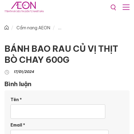
Cẩm nang AEON
BÁNH BAO RAU CỦ VỊ THỊT
BÒ CHAY 600G
17/01/2024
Bình luận
Tên
*
Email
*