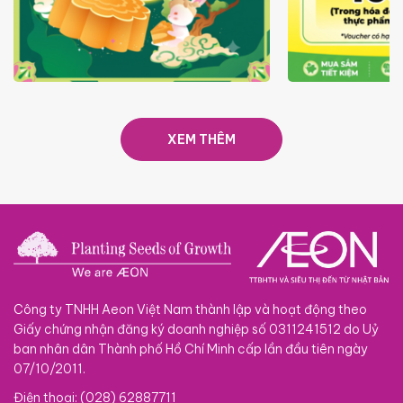
TRAO TẾT TRĂNG TRÒN GẮN
GIÁ LUÔN RẺ
KẾT 2026
XEM THÊM
Công ty TNHH Aeon Việt Nam thành lập và hoạt động theo
Giấy chứng nhận đăng ký doanh nghiệp số 0311241512 do Uỷ
ban nhân dân Thành phố Hồ Chí Minh cấp lần đầu tiên ngày
07/10/2011.
Điện thoại: (028) 62887711