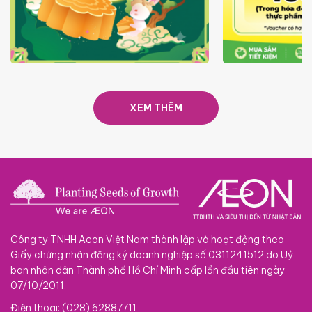
TRAO TẾT TRĂNG TRÒN GẮN
GIÁ LUÔN RẺ
KẾT 2026
XEM THÊM
Công ty TNHH Aeon Việt Nam thành lập và hoạt động theo
Giấy chứng nhận đăng ký doanh nghiệp số 0311241512 do Uỷ
ban nhân dân Thành phố Hồ Chí Minh cấp lần đầu tiên ngày
07/10/2011.
Điện thoại: (028) 62887711