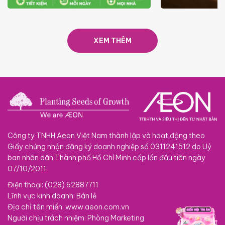
ƯU ĐÃI
GIÁ LUÔN RẺ TỪ 6/8 - 31/10
SACOM
XEM THÊM
Công ty TNHH Aeon Việt Nam thành lập và hoạt động theo
Giấy chứng nhận đăng ký doanh nghiệp số 0311241512 do Uỷ
ban nhân dân Thành phố Hồ Chí Minh cấp lần đầu tiên ngày
07/10/2011.
Điện thoại: (028) 62887711
Lĩnh vực kinh doanh: Bán lẻ
Địa chỉ tên miền: www.aeon.com.vn
Người chịu trách nhiệm: Phòng Marketing