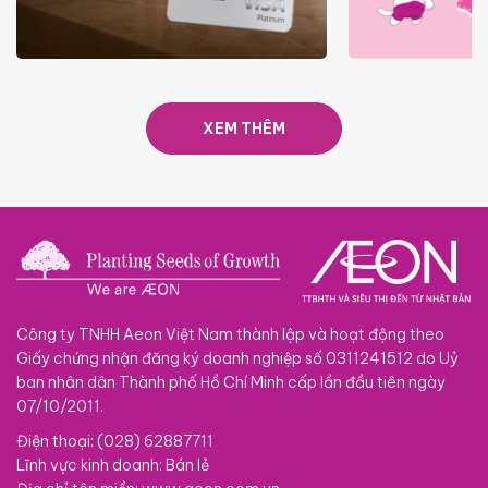
ƯU ĐÃI THẺ VẬT LÝ
ƯU ĐÃI KH
SACOMBANK VISA
THÁNG
XEM THÊM
Công ty TNHH Aeon Việt Nam thành lập và hoạt động theo
Giấy chứng nhận đăng ký doanh nghiệp số 0311241512 do Uỷ
ban nhân dân Thành phố Hồ Chí Minh cấp lần đầu tiên ngày
07/10/2011.
Điện thoại: (028) 62887711
Lĩnh vực kinh doanh: Bán lẻ