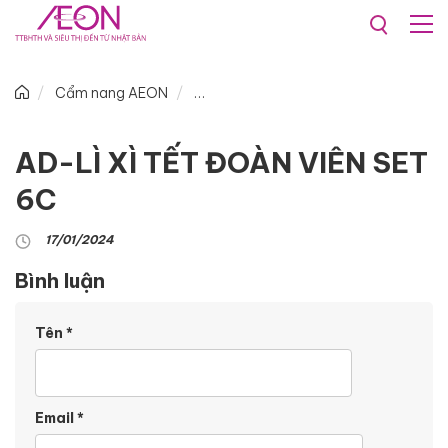
Cẩm nang AEON
AD-LÌ XÌ TẾT ĐOÀN VIÊN SET
6C
17/01/2024
Bình luận
Tên
*
Email
*