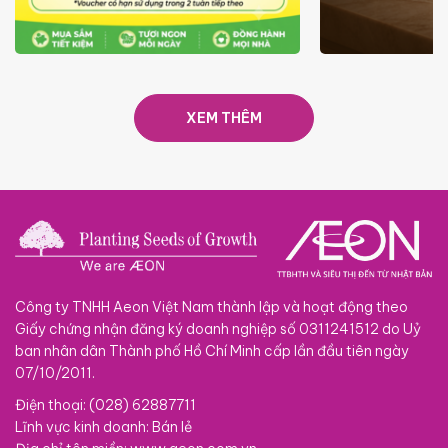
ƯU ĐÃI
GIÁ LUÔN RẺ TỪ 6/8 - 31/10
SACOM
XEM THÊM
Công ty TNHH Aeon Việt Nam thành lập và hoạt động theo
Giấy chứng nhận đăng ký doanh nghiệp số 0311241512 do Uỷ
ban nhân dân Thành phố Hồ Chí Minh cấp lần đầu tiên ngày
07/10/2011.
Điện thoại: (028) 62887711
Lĩnh vực kinh doanh: Bán lẻ