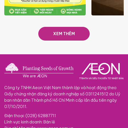
ƯU ĐÃI
GIÁ LUÔN RẺ TỪ 6/8 - 31/10
SACOM
XEM THÊM
Công ty TNHH Aeon Việt Nam thành lập và hoạt động theo
Giấy chứng nhận đăng ký doanh nghiệp số 0311241512 do Uỷ
ban nhân dân Thành phố Hồ Chí Minh cấp lần đầu tiên ngày
07/10/2011.
Điện thoại: (028) 62887711
Lĩnh vực kinh doanh: Bán lẻ