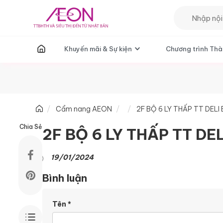
T
Khuyến mãi & Sự kiện
Chương trình Thà
Cẩm nang AEON
2F BỘ 6 LY THẤP TT DEL
Chia Sẻ
2F BỘ 6 LY THẤP TT D
19/01/2024
Bình luận
Tên
*