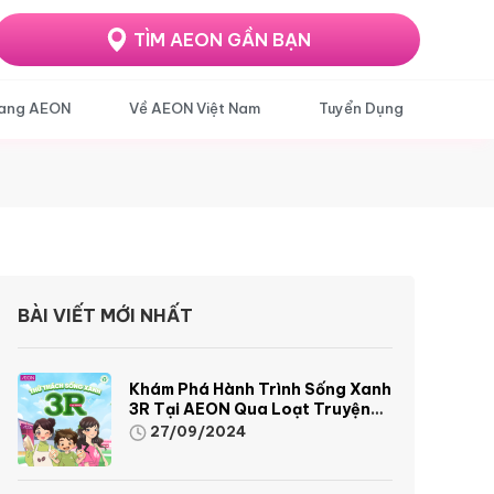
TÌM AEON GẦN BẠN
ang AEON
Về AEON Việt Nam
Tuyển Dụng
BÀI VIẾT MỚI NHẤT
Khám Phá Hành Trình Sống Xanh
3R Tại AEON Qua Loạt Truyện
Tranh Sinh Động Và Thú Vị
27/09/2024