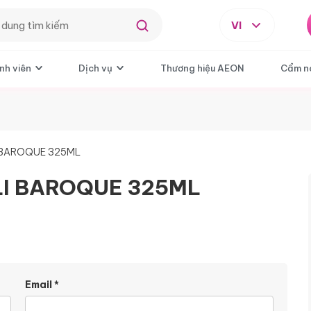
VI
nh viên
Dịch vụ
Thương hiệu AEON
Cẩm n
I BAROQUE 325ML
ELI BAROQUE 325ML
Email
*