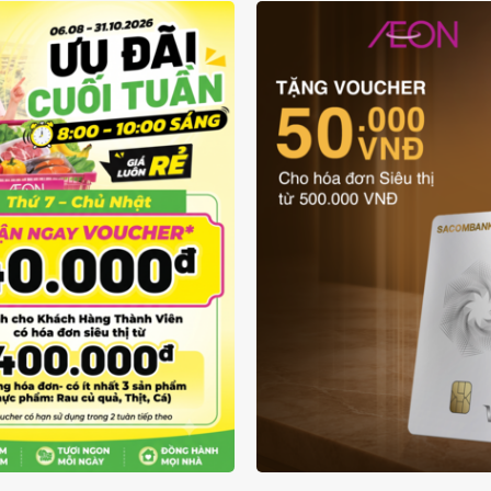
ƯU ĐÃI THẺ VẬT L
UÔN RẺ TỪ 6/8 - 31/10
SACOMBANK VIS