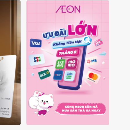
Ý
ƯU ĐÃI KHÔNG TIỀN MẶT
A
THÁNG 08.2026