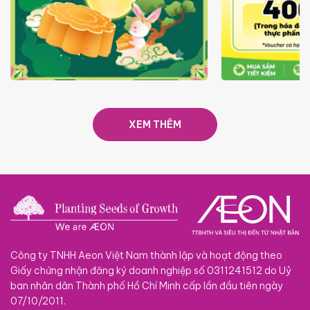
TRAO TẾT TRĂNG TRÒN GẮN
GIÁ LUÔN RẺ
KẾT 2026
XEM THÊM
Công ty TNHH Aeon Việt Nam thành lập và hoạt động theo
Giấy chứng nhận đăng ký doanh nghiệp số 0311241512 do Uỷ
ban nhân dân Thành phố Hồ Chí Minh cấp lần đầu tiên ngày
07/10/2011.