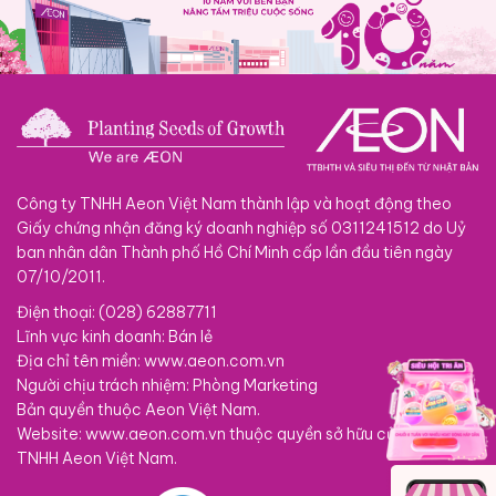
Hồ Chí Minh
AEON Long Biên
Số 27 Đ. Cổ Linh, Long Biên, Long Biên, Thành phố Hà
Nội
Công ty TNHH Aeon Việt Nam thành lập và hoạt động theo
Giấy chứng nhận đăng ký doanh nghiệp số 0311241512 do Uỷ
AEON Hà Đông
ban nhân dân Thành phố Hồ Chí Minh cấp lần đầu tiên ngày
Tổ dân phố Hoàng Văn Thụ, Dương Nội, Hà Đông, Thành
07/10/2011.
phố Hà Nội
Điện thoại: (028) 62887711
Lĩnh vực kinh doanh: Bán lẻ
Địa chỉ tên miền: www.aeon.com.vn
AEON Hải Phòng
Người chịu trách nhiệm: Phòng Marketing
Số 10 Đ. Võ Nguyên Giáp, Kênh Dương, Lê Chân, Thành
Bản quyền thuộc Aeon Việt Nam.
phố Hải Phòng
Website: www.aeon.com.vn thuộc quyền sở hữu của Công ty
TNHH Aeon Việt Nam.