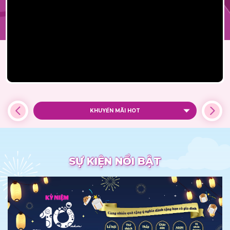
KHUYẾN MÃI HOT
SỰ KIỆN NỔI BẬT