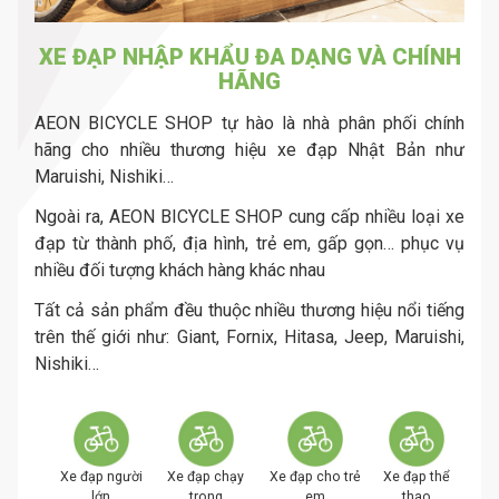
XE ĐẠP NHẬP KHẨU ĐA DẠNG VÀ CHÍNH
HÃNG
AEON BICYCLE SHOP tự hào là nhà phân phối chính
hãng cho nhiều thương hiệu xe đạp Nhật Bản như
Maruishi, Nishiki…
Ngoài ra, AEON BICYCLE SHOP cung cấp nhiều loại xe
đạp từ thành phố, địa hình, trẻ em, gấp gọn… phục vụ
nhiều đối tượng khách hàng khác nhau
Tất cả sản phẩm đều thuộc nhiều thương hiệu nổi tiếng
trên thế giới như: Giant, Fornix, Hitasa, Jeep, Maruishi,
Nishiki…
Xe đạp người
Xe đạp chạy
Xe đạp cho trẻ
Xe đạp thể
lớn
trong
em
thao