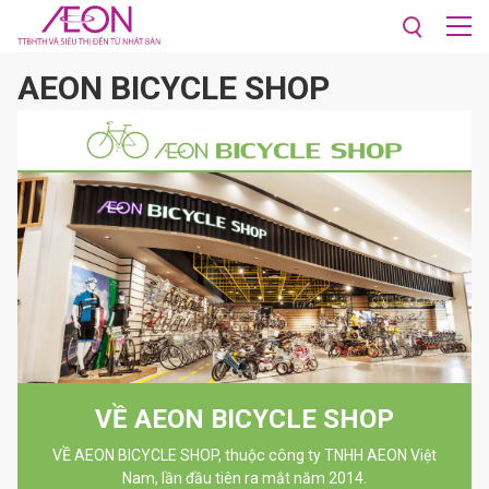
Thương hiệu AEON
AEON Bicycle Shop
AEON BICYCLE SHOP
VỀ AEON BICYCLE SHOP
VỀ AEON BICYCLE SHOP, thuộc công ty TNHH AEON Việt
Nam, lần đầu tiên ra mắt năm 2014.