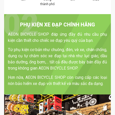
thành phố
PHỤ KIỆN XE ĐẠP CHÍNH HÃNG
AEON BICYCLE SHOP đáp ứng đầy đủ nhu cầu phụ
kiện cần thiết cho chiếc xe đạp yêu quý của bạn.
Từ phụ kiện cơ bản như chuông, đèn, vè xe, chân chống,
dụng cụ tự chăm sóc xe đạp tại nhà như lục giác, dầu
bảo dưỡng, ống bơm,… tất cả đều được bày bán đầy đủ
trong không gian AEON BICYCLE SHOP.
Hơn nữa, AEON BICYCLE SHOP còn cung cấp các loại
nón bảo hiểm xe đạp với thiết kế và màu sắc đa dạng.