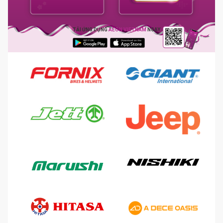
TẢI ỨNG DỤNG
AEON VIETNAM
NGAY