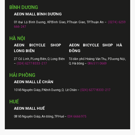
BÌNH DƯƠNG
AEON MALL BÌNH DƯƠNG
01 Đại Lộ Bình Dương, KP.Bình Giao, P.Thuận Giao, TP.Thuận An –
(0274) 6259
666- 247
HÀ NỘI
AEON BICYCLE SHOP
AEON BICYCLE SHOP HÀ
LONG BIÊN
ĐÔNG
27 Cổ Linh, P.Long Biên, Q.Long Biên
Tổ dân phố Hoàng Văn Thụ, P.Dương Nội,
–
(024) 6277 8333 -217
Q.Hà Đông –
086 511 0669
HẢI PHÒNG
AEON MALL LÊ CHÂN
10 Võ Nguyên Giáp, P.Kênh Dương, Q. Lê Chân –
(024) 6277 8333 -217
HUẾ
AEON MALL HUẾ
08 Võ Nguyên Giáp, An Đông, TP.Huế –
034 6666 975