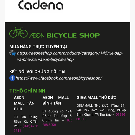
MUA HÀNG TRỰC TUYẾN TẠI
https://aeoneshop.com/products/category/145/xe-dap-
va-phu-kien-aeon-bicycle-shop
KẾT NỐI VỚI CHÚNG TÔI TẠI
https://www.facebook.com/aeonbicycleshop/
TP.HỒ CHÍ MINH
AEON
AEON MALL
GIGA MALL THỦ ĐỨC
MALL TÂN
BÌNH TÂN
GIGAMALL THỦ ĐỨC: (Tầng B1)
PHÚ
240 242Phạm Văn Đồng, P.Hiệp
01 Đường số 17A,
Bình Chánh, TP. Thủ Đức –
096 99
P.Bình Trị Đông B,
30 Tân Thắng,
88 870
Q.Bình Tân –
086
P.Sơn Kỳ, Q.Tân
288 5050
Phú –
(028) 6288
7711